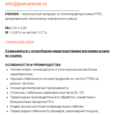
info@pcmaterial.ru
__________________________________________________________
FSD250G
– композитный материал из политетрафторэтилена PTFE,
армированный стеклотканью электронного класса.
Dk=
2,50 ± 0,03
Df
= 0,0014 на частоте 10 ГГц
Скачать Data sheet
Ознакомиться с подробными характеристиками материала можно
по ссылке.
ОСОБЕННОСТИ И ПРЕИМУЩЕСТВА:
Низкие потери, низкие допуски и отличные высокочастотные
характеристики;
Хорошая стабильность сигнала продуктов из чистого ПТФЭ на
разных частотах;
Низкая диэлектрическая проницаемость;
Отличные, стабильные характеристики теста Dk / Df;
Превосходная производительность обработки, совместима с
большинством процессов FR-4;
Индекс высокочастотной интермодуляции стабилен;
Превосходная стабильность размеров, равномерная толщина,