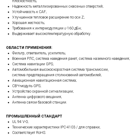
плоскостность;
Надежность металлизированных сквозных отверстий;
Устойчивость к CAF;
Улучшенное тепловое расширение по оси Z;
Хорошая жесткость;
Требования к интермодуляции ≤-160 дБн;
Выдерживает высокотемпературную обработку.
ОБЛАСТИ ПРИМЕНЕНИЯ:
Фильтр, ответвитель, усилитель;
Военная РЛС, система наведения ракет, система наземного наведения;
Система навигации GPS;
Автомобильная высокоскоростная система трансмиссии,
система предотвращения столкновений автомобилей;
Авиационная навигационная система;
СВЧ-модуль GPS;
Устройство охранной сигнализации;
Антенна цифрового вещания;
Антенна связи базовой станции.
ПРОМЫШЛЕННЫЙ СТАНДАРТ
UL 94 V-0;
Технические характеристики IPC-4103 / для справки;
Соответствует RoHS.