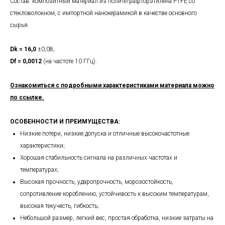
Состав: композитный материал из политетрафторэтилена PTFE со
стекловолокном, с импортной нанокерамикой в качестве основного
сырья.
Dk
= 16,0
±0,08;
Df
=
0,0012
(на частоте 10 ГГц).
Ознакомиться с подробными характеристиками материала можно
по ссылке.
ОСОБЕННОСТИ И ПРЕИМУЩЕСТВА:
Низкие потери, низкие допуска и отличные высокочастотные
характеристики;
Хорошая стабильность сигнала на различных частотах и ​​
температурах;
Высокая прочность, ударопрочность, морозостойкость,
сопротивление короблению, устойчивость к высоким температурам,
высокая текучесть, гибкость;
Небольшой размер, легкий вес, простая обработка, низкие затраты на