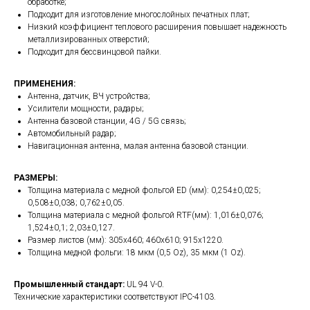
обработке;
Подходит для изготовление многослойных печатных плат;
Низкий коэффициент теплового расширения повышает надежность
металлизированных отверстий;
Подходит для бессвинцовой пайки.
ПРИМЕНЕНИЯ:
Антенна, датчик, ВЧ устройства;
Усилители мощности, радары;
Aнтенна базовой станции, 4G / 5G связь;
Автомобильный радар;
Навигационная антенна, малая антенна базовой станции.
РАЗМЕРЫ:
Толщина материала с медной фольгой ED (мм): 0,254±0,025;
0,508±0,038; 0,762±0,05.
Толщина материала с медной фольгой RTF(мм): 1,016±0,076;
1,524±0,1; 2,03±0,127.
Размер листов (мм): 305х460; 460х610; 915х1220.
Толщина медной фольги: 18 мкм (0,5 Oz), 35 мкм (1 Oz).
Промышленный стандарт:
UL 94 V-0
.
Технические характеристики соответствуют IPC-4103.