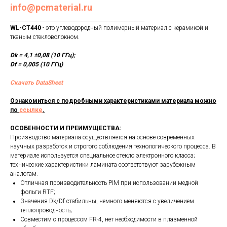
info@pcmaterial.ru
_____________________________________________________
WL-CT440
- это углеводородный полимерный материал с керамикой и
тканым стекловолокном.
Dk = 4,1 ±0,08 (10 ГГц);
Df = 0,005 (10 ГГц)
Скачать DataSheet
Ознакомиться с подробными характеристиками материала можно
по
ссылке
.
ОСОБЕННОСТИ И ПРЕИМУЩЕСТВА:
Производство материала осуществляется на основе современных
научных разработок и строгого соблюдения технологического процесса. В
материале используется специальное стекло электронного класса;
технические характеристики ламината соответствуют зарубежным
аналогам.
Отличная производительность PIM при использовании медной
фольги RTF;
Значения Dk/Df стабильны, немного меняются с увеличением
теплопроводность;
Совместим с процессом FR-4, нет необходимости в плазменной